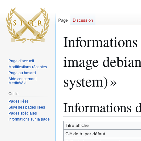
Page
Discussion
Informations 
image debian
Page d’accueil
Modifications récentes
Page au hasard
system) »
Aide concernant
MediaWiki
Outils
Informations 
Aller
Aller
Pages liées
Suivi des pages liées
à
à
Pages spéciales
la
la
Informations sur la page
navigation
recherche
Titre affiché
Clé de tri par défaut