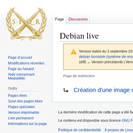
Page
Discussion
Debian live
Version datée du 3 septembre 20
debian bootable (système de resc
Page d’accueil
(diff) ← Version précédente | Versi
Modifications récentes
Page au hasard
Aide concernant
Page de redirection
MediaWiki
Aller
Aller
Rediriger vers :
Outils
Création d'une image 
à
à
Pages liées
la
la
Suivi des pages liées
navigation
recherche
Pages spéciales
La dernière modification de cette page a été f
Version imprimable
Lien permanent
Le contenu est disponible sous licence
GNU Fr
Informations sur la page
Politique de confidentialité
À propos de Linu