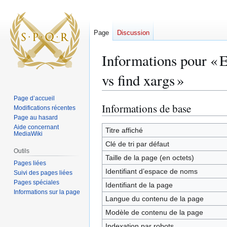
Page
Discussion
Informations pour « E
vs find xargs »
Page d’accueil
Informations de base
Aller
Aller
Modifications récentes
à
à
Page au hasard
Aide concernant
la
la
Titre affiché
MediaWiki
navigation
recherche
Clé de tri par défaut
Outils
Taille de la page (en octets)
Pages liées
Identifiant dʼespace de noms
Suivi des pages liées
Pages spéciales
Identifiant de la page
Informations sur la page
Langue du contenu de la page
Modèle de contenu de la page
Indexation par robots