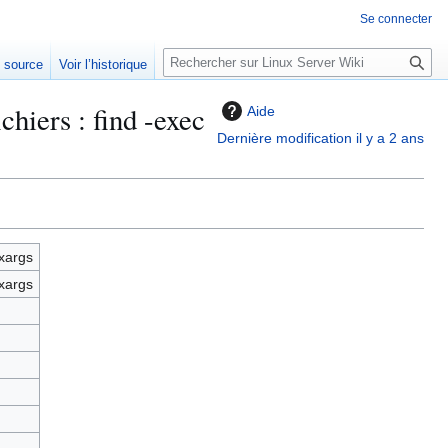
Se connecter
R
e source
Voir l’historique
e
c
hiers : find -exec
Aide
h
Dernière modification il y a 2 ans
e
r
c
h
e
 xargs
r
 xargs