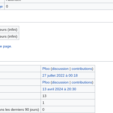
ge
0
eurs (infini)
eurs (infini)
te page.
Pfoo
(
discussion
|
contributions
)
27 juillet 2022 à 00:18
Pfoo
(
discussion
|
contributions
)
13 avril 2024 à 20:30
13
1
s les derniers 90 jours)
0