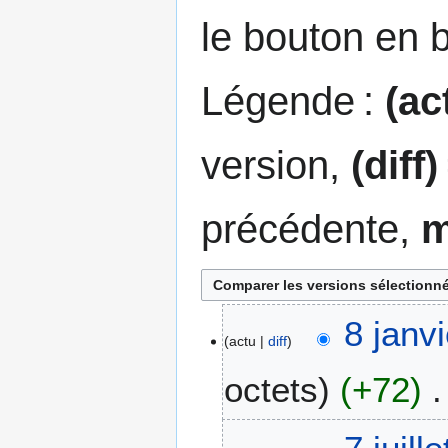
le bouton en 
Légende :
(ac
version,
(diff)
précédente,
8
8 janv
actu
diff
j
a
octets
+72
n
v
A
i
7