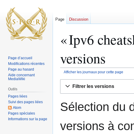
Page
Discussion
« Ipv6 cheats
versions
Page d’accueil
Modifications récentes
Page au hasard
Afficher les journaux pour cette page
Aide concernant
MediaWiki
Aller
Aller
Filtrer les versions
à
à
Outils
la
la
Pages liées
navigation
recherche
Suivi des pages liées
Sélection du d
Atom
Pages spéciales
Informations sur la page
versions à co