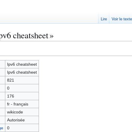
Lire
Voir le text
pv6 cheatsheet »
Ipv6 cheatsheet
Ipv6 cheatsheet
821
0
176
fr - français
wikicode
Autorisée
ge
0