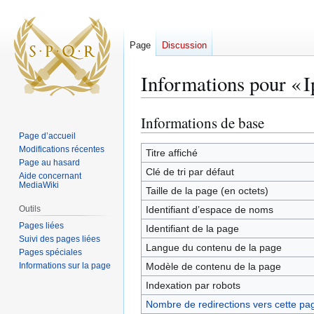
Page
Discussion
Informations pour « I
Informations de base
Aller
Aller
à
à
Page d’accueil
Modifications récentes
la
la
Titre affiché
Page au hasard
navigation
recherche
Clé de tri par défaut
Aide concernant
MediaWiki
Taille de la page (en octets)
Outils
Identifiant dʼespace de noms
Pages liées
Identifiant de la page
Suivi des pages liées
Langue du contenu de la page
Pages spéciales
Informations sur la page
Modèle de contenu de la page
Indexation par robots
Nombre de redirections vers cette pa