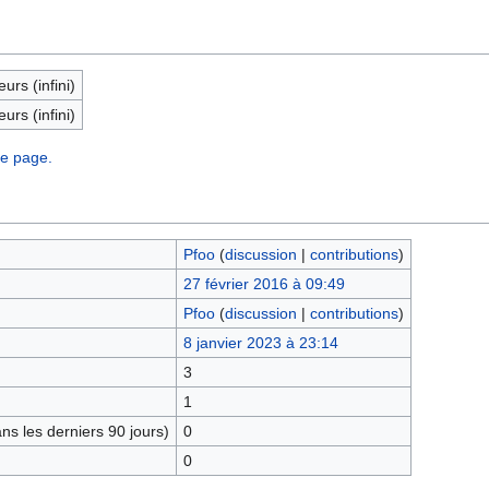
eurs (infini)
eurs (infini)
te page.
Pfoo
(
discussion
|
contributions
)
27 février 2016 à 09:49
Pfoo
(
discussion
|
contributions
)
8 janvier 2023 à 23:14
3
1
s les derniers 90 jours)
0
0