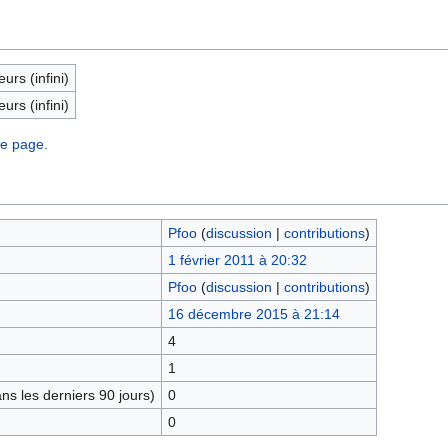
eurs (infini)
eurs (infini)
te page.
Pfoo
(
discussion
|
contributions
)
1 février 2011 à 20:32
Pfoo
(
discussion
|
contributions
)
16 décembre 2015 à 21:14
4
1
s les derniers 90 jours)
0
0