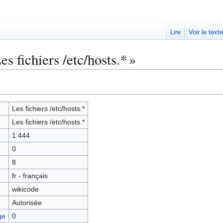
Lire
Voir le text
s fichiers /etc/hosts.* »
Les fichiers /etc/hosts.*
Les fichiers /etc/hosts.*
1 444
0
8
fr - français
wikicode
Autorisée
ge
0