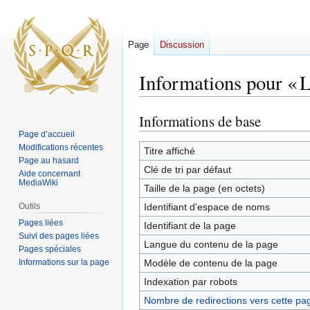
Page
Discussion
Informations pour « Le
Informations de base
Aller
Aller
à
à
Page d’accueil
Modifications récentes
la
la
Titre affiché
Page au hasard
navigation
recherche
Clé de tri par défaut
Aide concernant
MediaWiki
Taille de la page (en octets)
Outils
Identifiant dʼespace de noms
Pages liées
Identifiant de la page
Suivi des pages liées
Langue du contenu de la page
Pages spéciales
Informations sur la page
Modèle de contenu de la page
Indexation par robots
Nombre de redirections vers cette pa