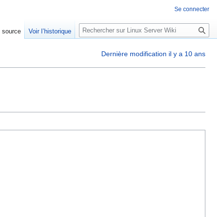
Se connecter
R
e source
Voir l’historique
e
c
Dernière modification il y a 10 ans
h
e
r
c
h
e
r