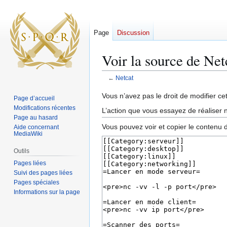
Page
Discussion
Voir la source de Net
←
Netcat
Aller
Aller
Vous n’avez pas le droit de modifier cet
Page d’accueil
à
à
Modifications récentes
L’action que vous essayez de réaliser n
la
la
Page au hasard
Vous pouvez voir et copier le contenu 
Aide concernant
navigation
recherche
MediaWiki
Outils
Pages liées
Suivi des pages liées
Pages spéciales
Informations sur la page