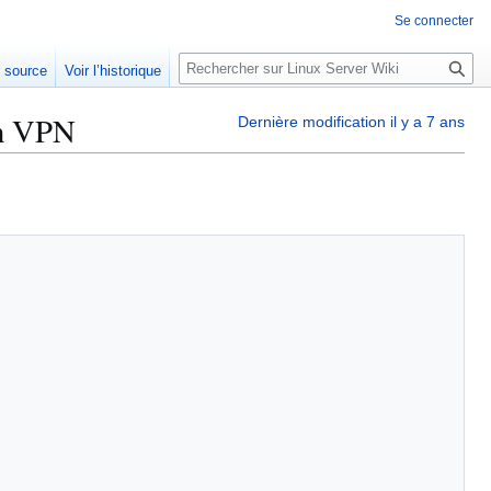
Se connecter
R
e source
Voir l’historique
e
c
un VPN
Dernière modification il y a 7 ans
h
e
r
c
h
e
r