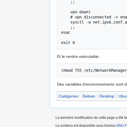
    ;;

    vpn-down)

    # vpn disconnected -> enable ipv6

    sysctl -w net.ipv6.conf.all.disable_ipv6=0

    ;;

esac

Et le rendre exécutable :
chmod 755 /etc/NetworkManager
Des variables d'environnements sont di
Catégories
:
Debian
Desktop
Ubu
La dernière modification de cette page a été f
Le contenu est disponible sous licence
GNU Fr