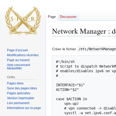
Page
Discussion
Network Manager : dé
Aller
Aller
à
à
Créer le fichier
/etc/NetworkManage
Page d’accueil
la
la
Modifications récentes
navigation
recherche
Page au hasard
#!/bin/sh

Aide concernant
# Script to dispatch NetworkM
MediaWiki
# enables/disables ipv6 on vp
#

Outils
Pages liées
INTERFACE="$1"

Suivi des pages liées
ACTION="$2"

Pages spéciales
Version imprimable
case $ACTION in

Lien permanent
    vpn-up)

Informations sur la page
    # vpn connected -> disable ipv6

    sysctl -w net.ipv6.conf.all.disable_ipv6=1
