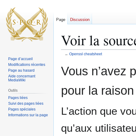
Page
Discussion
Voir la sourc
←
Openssl cheatsheet
Page d’accueil
Aller
Aller
Modifications récentes
Vous n’avez pa
Page au hasard
à
à
Aide concernant
la
la
MediaWiki
navigation
recherche
pour la raison
Outils
Pages liées
Suivi des pages liées
L’action que vo
Pages spéciales
Informations sur la page
qu’aux utilisate