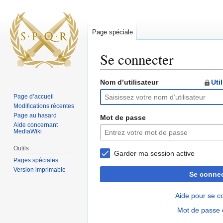
Page spéciale
Se connecter
Nom d’utilisateur
Uti
Aller
Aller
Page d’accueil
à
à
Modifications récentes
la
la
Page au hasard
Mot de passe
navigation
recherche
Aide concernant
MediaWiki
Outils
Garder ma session active
Pages spéciales
Version imprimable
Se connec
Aide pour se c
Mot de passe 