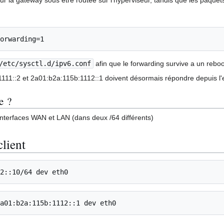
orwarding=1
/etc/sysctl.d/ipv6.conf
afin que le forwarding survive a un reboo
111::2 et 2a01:b2a:115b:1112::1 doivent désormais répondre depuis l'e
e ?
 interfaces WAN et LAN (dans deux /64 différents)
lient
2::10/64 dev eth0
a01:b2a:115b:1112::1 dev eth0