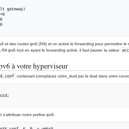
lt gateway)

=0

0

0

v6 et des routes ipv6 (RA) et on active le forwarding pour permettre le 
s RA ipv6 tout en ayant le forwarding activé, il faut passer la valeur
acc
ipv6 à votre hyperviseur
t6.conf
contenant (remplacez votre_duid par le duid dans votre consol
 s'attribuer notre prefixe ipv6 :
nt6.conf -6 -P -v vmbr0