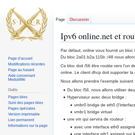
Page
Discussion
Ipv6 online.net et ro
Aller
Aller
Par défaut, online vous fournit un bl
à
à
Du bloc 2a01:b2a:115b::/48 nous allons 
Page d’accueil
la
la
Modifications récentes
Ce bloc doit /56 être routée vers l'un 
navigation
recherche
Page au hasard
online. Le client dhcp doit supporter la
Aide concernant
MediaWiki
Nous allons prendre l'exemple suivant 
Du bloc /56, nous allons utiliser d
Outils
Hyperviseur avec deux bridge :
Pages liées
Suivi des pages liées
vmbr0 bridge de eth0 (l'interfac
Pages spéciales
vmbr1 bridge virtuel
Version imprimable
une vm qui servira de routeur :
Lien permanent
Informations sur la page
avec une interface eth0 assigné 
une interface eth1 assigné sur l