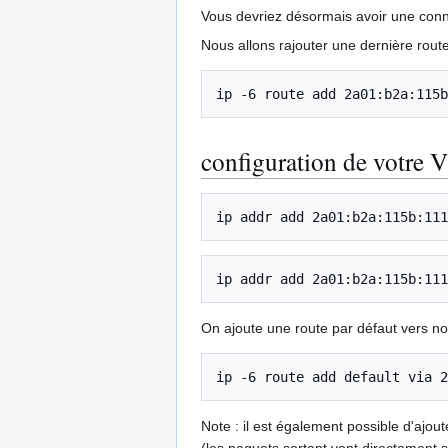
Vous devriez désormais avoir une conne
Nous allons rajouter une dernière route
ip -6 route add 2a01:b2a:115b
configuration de votre 
ip addr add 2a01:b2a:115b:111
ip addr add 2a01:b2a:115b:111
On ajoute une route par défaut vers no
ip -6 route add default via 2
Note : il est également possible d'ajo
(les paquets sortant vont directement s