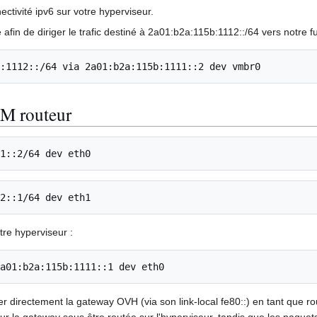
ctivité ipv6 sur votre hyperviseur.
 afin de diriger le trafic destiné à 2a01:b2a:115b:1112::/64 vers notre 
:1112::/64 via 2a01:b2a:115b:1111::2 dev vmbr0
VM routeur
1::2/64 dev eth0
2::1/64 dev eth1
tre hyperviseur :
a01:b2a:115b:1111::1 dev eth0
uter directement la gateway OVH (via son link-local fe80::) en tant que
ur la gateway sous être routée sur l'hyperviseur, tandis que les paquets