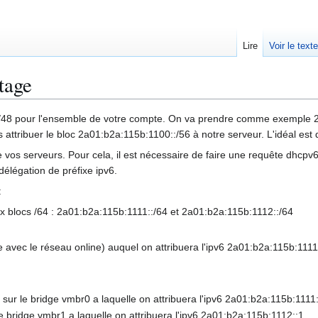
Lire
Voir le text
utage
oc /48 pour l'ensemble de votre compte. On va prendre comme exemple 
attribuer le bloc 2a01:b2a:115b:1100::/56 à notre serveur. L'idéal est d
de vos serveurs. Pour cela, il est nécessaire de faire une requête dhcpv
 délégation de préfixe ipv6.
:
eux blocs /64 : 2a01:b2a:115b:1111::/64 et 2a01:b2a:115b:1112::/64
e avec le réseau online) auquel on attribuera l'ipv6 2a01:b2a:115b:1111
sur le bridge vmbr0 a laquelle on attribuera l'ipv6 2a01:b2a:115b:1111
e bridge vmbr1 a laquelle on attribuera l'ipv6 2a01:b2a:115b:1112::1