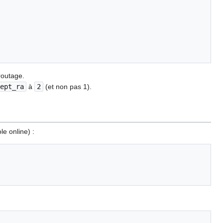
routage.
ept_ra
à
2
(et non pas 1).
e online) :