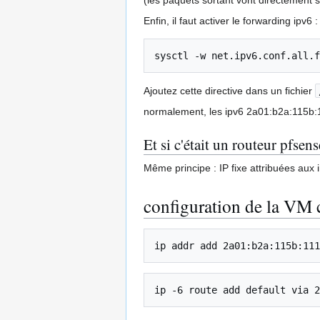
Enfin, il faut activer le forwarding ipv6 :
sysctl -w net.ipv6.conf.all.f
Ajoutez cette directive dans un fichier
normalement, les ipv6 2a01:b2a:115b:1
Et si c'était un routeur pfsens
Même principe : IP fixe attribuées aux
configuration de la VM c
ip addr add 2a01:b2a:115b:111
ip -6 route add default via 2