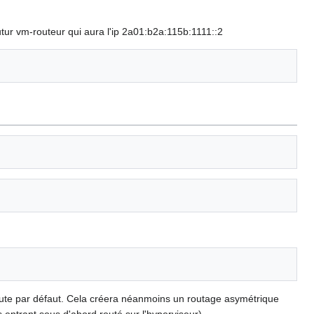
futur vm-routeur qui aura l'ip 2a01:b2a:115b:1111::2
 route par défaut. Cela créera néanmoins un routage asymétrique
 entrant sous d'abord routé sur l'hyperviseur).