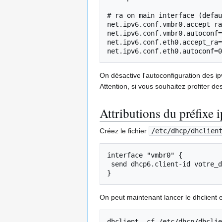
# ra on main interface (defau
net.ipv6.conf.vmbr0.accept_ra
net.ipv6.conf.vmbr0.autoconf=
net.ipv6.conf.eth0.accept_ra=
On désactive l'autoconfiguration des ip
Attention, si vous souhaitez profiter de
Attributions du préfixe 
Créez le fichier
/etc/dhcp/dhclien
interface "vmbr0" {

 send dhcp6.client-id votre_duid;

On peut maintenant lancer le dhclient et
dhclient -cf /etc/dhcp/dhclie