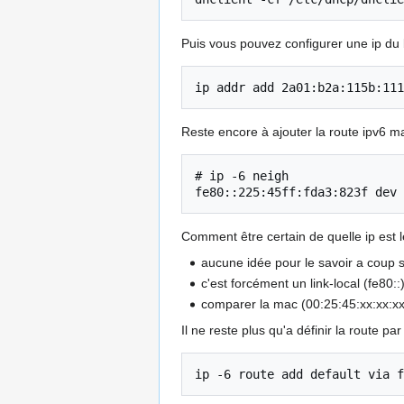
Puis vous pouvez configurer une ip du 
ip addr add 2a01:b2a:115b:111
Reste encore à ajouter la route ipv6 
# ip -6 neigh

Comment être certain de quelle ip est l
aucune idée pour le savoir a coup 
c'est forcément un link-local (fe80::
comparer la mac (00:25:45:xx:xx:x
Il ne reste plus qu'a définir la route pa
ip -6 route add default via f