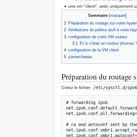
une vm "client", avec uniquement un
Sommaire
1
Préparation du routage sur votre hyper
2
Attributions du préfixe ipv6 à votre hyp
3
configuration de votre VM routeur
3.1
Et si c'était un routeur pfsense 
4
configuration de la VM client
5
çamarchepas
Préparation du routage s
Créez le fichier
/etc/sysctl.d/ipv
# forwarding ipv6

net.ipv6.conf.default.forward
net.ipv6.conf.all.forwarding=
# ra and antoconf sent by the
net.ipv6.conf.vmbr1.accept_ra
net.ipv6.conf.vmbr1.autoconf=