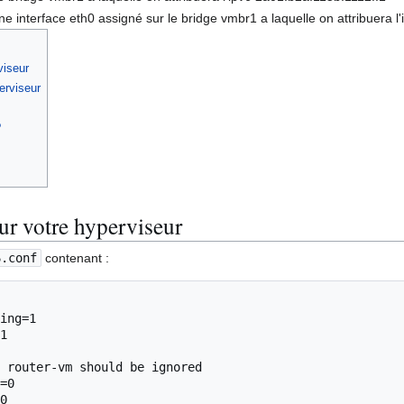
e interface eth0 assigné sur le bridge vmbr1 a laquelle on attribuera 
viseur
erviseur
?
ur votre hyperviseur
6.conf
contenant :
ing=1

1

 router-vm should be ignored

=0

0
