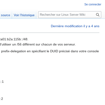
Se connecter
R
e source
Voir l’historique
e
c
Dernière modification il y a 4 ans
h
e
r
2a01:b2a:115b::/48.
'utiliser un /56 différent sur chacun de vos serveur.
c
h
6 prefix-delegation en spécifiant le DUID précisé dans votre console
e
r
::1
::2