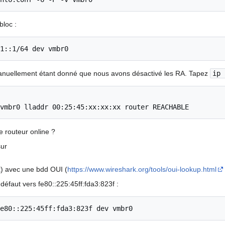
bloc :
1::1/64 dev vmbr0
manuellement étant donné que nous avons désactivé les RA. Tapez
ip 
e routeur online ?
sur
)
x) avec une bdd OUI (
https://www.wireshark.org/tools/oui-lookup.html
r défaut vers fe80::225:45ff:fda3:823f :
e80::225:45ff:fda3:823f dev vmbr0