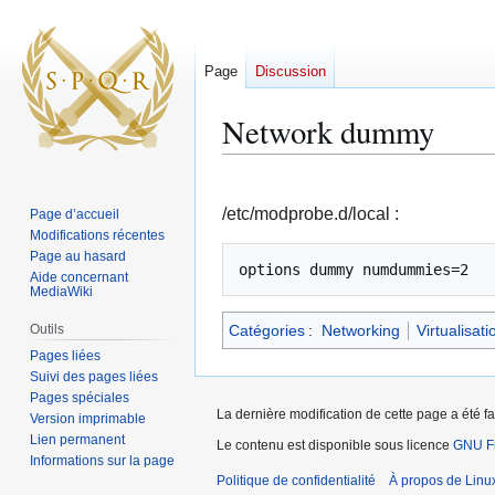
Page
Discussion
Network dummy
Aller
Aller
à
à
/etc/modprobe.d/local :
Page d’accueil
la
la
Modifications récentes
navigation
recherche
Page au hasard
options dummy numdummies=2
Aide concernant
MediaWiki
Outils
Catégories
:
Networking
Virtualisati
Pages liées
Suivi des pages liées
Pages spéciales
La dernière modification de cette page a été fai
Version imprimable
Lien permanent
Le contenu est disponible sous licence
GNU Fr
Informations sur la page
Politique de confidentialité
À propos de Linu