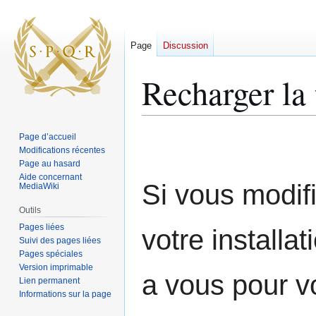
Page
Discussion
Recharger la 
Aller
Aller
Page d’accueil
à
à
Modifications récentes
Page au hasard
la
la
Aide concernant
navigation
recherche
Si vous modifi
MediaWiki
Outils
Pages liées
votre installa
Suivi des pages liées
Pages spéciales
Version imprimable
a vous pour vo
Lien permanent
Informations sur la page