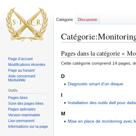
Catégorie
Discussion
Catégorie
:
Monitorin
Pages dans la catégorie « Mo
Aller
Aller
à
à
Page d’accueil
Cette catégorie comprend 14 pages, do
Modifications récentes
la
la
Page au hasard
navigation
recherche
D
Aide concernant
MediaWiki
Diagnostic smart d'un disque
Outils
I
Pages liées
Installation des outils dell pour deb
Suivi des pages liées
Pages spéciales
M
Version imprimable
Lien permanent
Mise en place de monitoring avec 
Informations sur la page