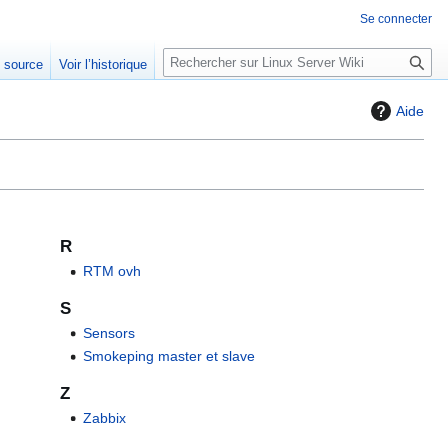
Se connecter
R
e source
Voir l’historique
e
c
Aide
h
e
r
c
h
e
R
r
RTM ovh
S
Sensors
Smokeping master et slave
Z
Zabbix