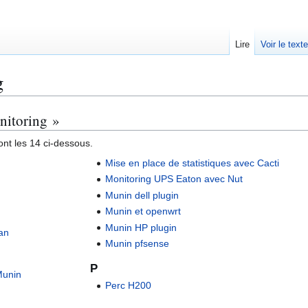
Lire
Voir le text
g
nitoring »
nt les 14 ci-dessous.
Mise en place de statistiques avec Cacti
Monitoring UPS Eaton avec Nut
Munin dell plugin
Munin et openwrt
Munin HP plugin
ian
Munin pfsense
P
Munin
Perc H200